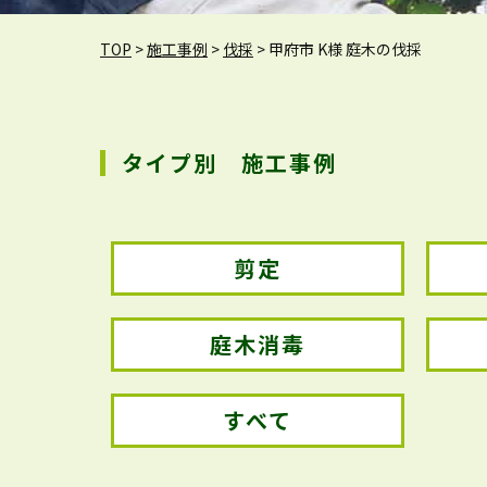
TOP
>
施工事例
>
伐採
>
甲府市 K様 庭木の伐採
タイプ別 施工事例
剪定
庭木消毒
すべて