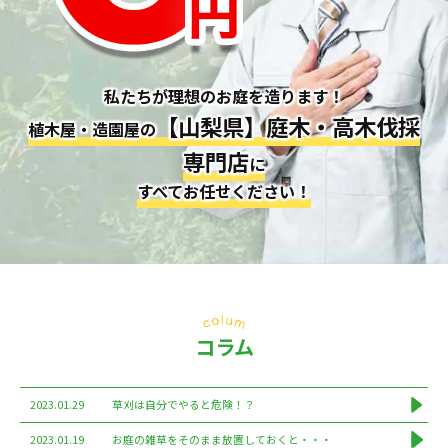
私たちが理想のお庭を造ります！
【山梨県】庭木・高木伐採
植木屋・造園屋の
専門店
に
すべてお任せください！
コラム
2023.01.29
草刈は自分でやると危険！？
2023.01.19
お庭の雑草をそのまま放置しておくと・・・