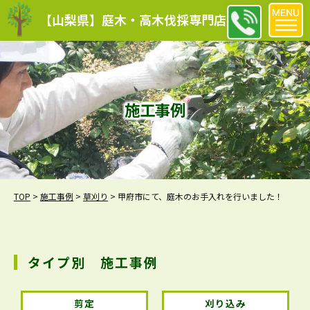
【山梨県】庭木・高木伐採専門店
施工事例
TOP
>
施工事例
>
草刈り
>
甲府市にて、庭木のお手入れを行いました！
タイプ別 施工事例
剪定
刈り込み