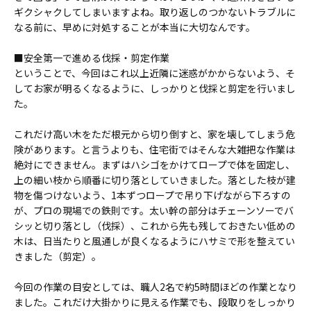
ギクシャクしてしまいますよね。取り返しのつかないトラブルに
なる前に、早めに対処することが本当に大切なんです。
■安全第一で進める伐採・剪定作業
ということで、今回はこれ以上近隣に迷惑がかからないよう、そ
してお家が明るくなるように、しっかりと伐採と剪定を行いまし
た。
これだけ高い木をただ根元から切り倒すと、家を壊してしまう危
険があります。と言うよりも、住宅街ではそんな大雑把な作業は
絶対にできません。まずはハシゴをかけてロープで体を固定し、
上の細い枝から順番に切り落としていきました。落とした枝が建
物を傷つけないよう、1本ずつロープで吊り下げながら下ろすの
が、プロの現場での鉄則です。太い幹の部分はチェーンソーでバ
シッと切り落とし（伐採）、これから先も残しておきたい低めの
木は、日当たりと風通しが良くなるようにハサミで形を整えてい
きました（剪定）。
今回の作業の目安としては、職人2名で約5時間ほどの作業となり
ました。これだけ大掛かりに見える作業でも、段取りをしっかり