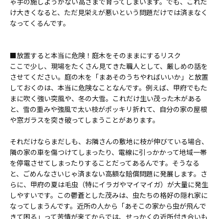
ゃ手の施しようがない高さまで育ってしまいます。でも、これだ
け大きくなると、ただ見栄えが悪いという問題だけでは済まなく
なってくるんです。
■放置すると本当に危険！庭木をそのままにするリスク
ここで少し、現場をたくさん見てきた職人として、厳しめの話を
させてください。庭の木を「まあそのうちやればいいか」と放置
しておくのは、本当に危険なことなんです。例えば、甲府でもた
まに吹く強い突風や、冬の大雪。これだけ生い茂った木がある
と、雪の重みや強風で太い枝がポッキリ折れて、自分の家の屋根
や窓ガラスを突き破ってしまうことがあります。
それだけならまだしも、お隣さんの敷地に枝が伸びている場合、
隣の家の車を傷つけてしまったり、電線に引っかかって地域一帯
を停電させてしまったりすることだってあるんです。そうなる
と、ごめんなさいじゃ済まない高額な賠償問題に発展します。さ
らに、甲府の夏は毛虫（特にイラガやマイマイガ）が大量に発生
しやすいです。この鬱蒼とした茂みは、虫たちの格好の隠れ家に
なってしまうんです。近所の人から「あそこの家から虫が飛んで
きて困る」って苦情が来てからでは、せっかくの近所付き合いも