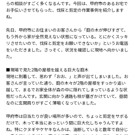
らの相談がすごく多くなるんです。今回は、甲府市のあるお宅で
お手伝いさせてもらった、伐採と剪定の作業事例を紹介します
ね。
先日、甲府市にお住まいのお客さんから「庭の木が伸びすぎて、
もう外から家が全然見えない状態になっている。とにかくスッキ
リさせたいので、伐採と剪定をお願いできないか」というお電話
をいただきました。さっそく、状況を確認しに現地へ向かいまし
た。
■現場で見た2階の屋根を越える巨大な庭木
現地に到着して、思わず「おお、」と声が出てしまいました。お
客さんが言っていた通り、庭の木々が2階の屋根をすっかり追い
越して、まるでお家全体が森の中に隠れてしまっているような状
態だったんです。玄関に向かう通路も枝が塞ぎかけていて、昼間
なのに玄関周りがすごく薄暗くなっていました。
甲府市は日当たりが良い場所が多いので、ちょっと剪定をサボる
だけで、木って本当にあっという間に巨大化しちゃうんですよ
ね。特にクヌギやケヤキなんかは、油断していると数年で自分じ