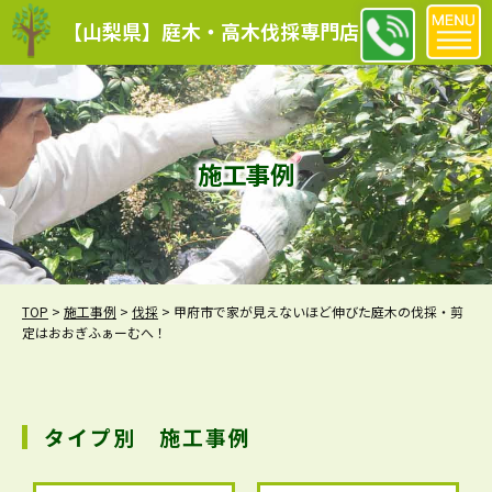
【山梨県】庭木・高木伐採専門店
施工事例
TOP
>
施工事例
>
伐採
>
甲府市で家が見えないほど伸びた庭木の伐採・剪
定はおおぎふぁーむへ！
タイプ別 施工事例