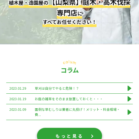
【山梨県】庭木・高木伐採
植木屋・造園屋の
専門店
に
すべてお任せください！
コラム
2023.01.29
草刈は自分でやると危険！？
2023.01.19
お庭の雑草をそのまま放置しておくと・・・
2023.01.09
面倒な草むしりは業者に丸投げ！メリット・料金相場・
費...
もっと見る