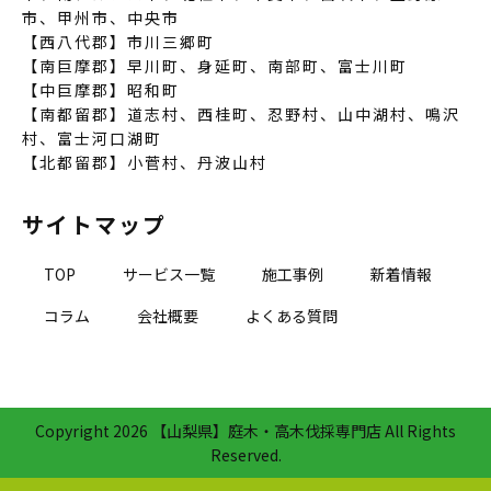
市、甲州市、中央市
【西八代郡】市川三郷町
【南巨摩郡】早川町、身延町、南部町、富士川町
【中巨摩郡】昭和町
【南都留郡】道志村、西桂町、忍野村、山中湖村、鳴沢
村、富士河口湖町
【北都留郡】小菅村、丹波山村
サイトマップ
TOP
サービス一覧
施工事例
新着情報
コラム
会社概要
よくある質問
Copyright
2026 【山梨県】庭木・高木伐採専門店 All Rights
Reserved.